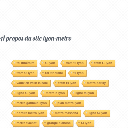
A propos du site lyon-metro
tcl itinéraire
t1 lyon
tram t3 lyon
tram t1 lyon
tram t2 lyon
tcl itineraire
t4 lyon
vaulx en velin la soie
tram t4 lyon
metro parilly
ligne t1 lyon
metro b lyon
ligne t4 lyon
metro garibaldi lyon
plan metro lyon
horaire metro lyon
metro massena
ligne t3 lyon
metro flachet
grange blanche
t3 lyon