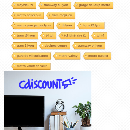
meyzieu zi
tramway t1 lyon
gorge de loup metro
metro bellecour
tram meyzieu
metro jean jaures lyon
t5 lyon
ligne t2 lyon
tram t5 lyon
t4 tcl
tcl itinéraire t1
tcl t4
tram 1 lyon
decines centre
tramway t4 lyon
gare de villeurbanne
metro valmy
metro cusset
metro vaulx en velin